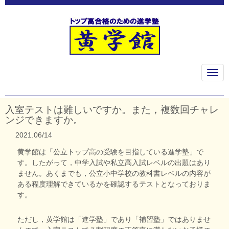
N
a
v
i
g
入室テストは難しいですか。また，複数回チャレ
a
ンジできますか。
t
i
2021.06/14
o
n
黄学館は「公立トップ高の受験を目指している進学塾」で
す。したがって，中学入試や私立高入試レベルの出題はあり
ません。あくまでも，公立小中学校の教科書レベルの内容が
ある程度理解できているかを確認するテストとなっておりま
す。
ただし，黄学館は「進学塾」であり「補習塾」ではありませ