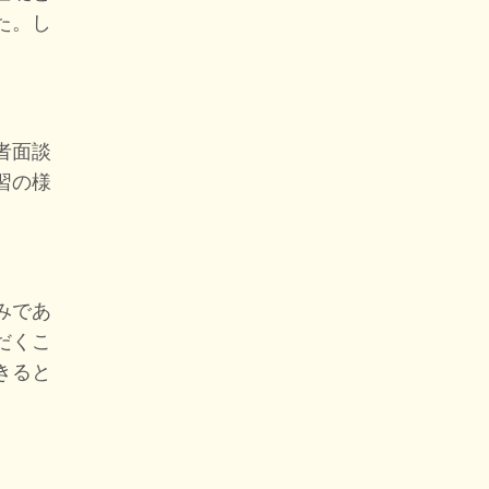
た。し
者面談
習の様
みであ
だくこ
きると
。