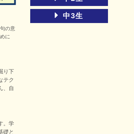
中3生
句の意
めに
掘り下
なテク
ん、自
す。学
基礎と