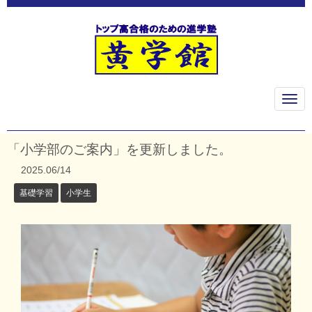
N
a
v
i
g
「小学部のご案内」を更新しました。
a
t
2025.06/14
i
o
基礎学習
小学生
n