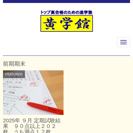
N
a
v
i
g
前期期末
a
t
FEATURED
i
o
n
2025年 ９月 定期試験結
果 ９０点以上２０２
枚，うち満点１２枚