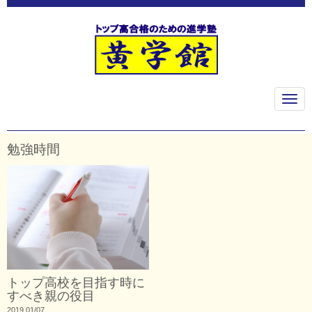
N
a
v
i
g
勉強時間
a
t
i
o
n
トップ高校を目指す時に
すべき親の役目
2019.01/07