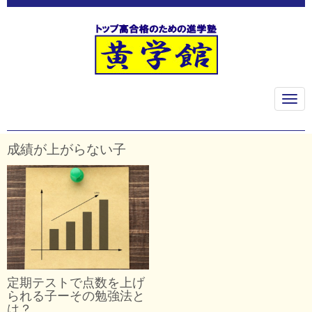
N
a
v
i
g
成績が上がらない子
a
t
i
o
n
定期テストで点数を上げ
られる子ーその勉強法と
は？