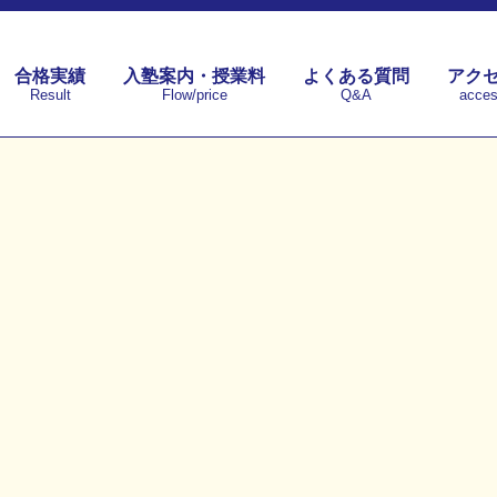
合格実績
入塾案内・授業料
よくある質問
アク
Result
Flow/price
Q&A
acce